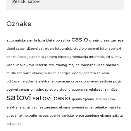
Ženski satovi
Oznake
casio
automatska sjenila Istra
blefaroplastika
dizajn
dizajn zavjese
dobri satovi
džepni sat
ekran
fotografski studio problemi
fotonaponski
paneli
funkcije aparata za kavu
hiperpigmentacija
informacijski sustav
kade
kapke
kava
laserski resurfacing
majice
masazne kade
masaža
muški sat
nakit
obnovljivi izvori energije
odabir aparata za kavu
održavanje solarne elektrane
operacija kapaka
popravak zaslona
pozivi
pozivni centar
prirodno svjetlo u studiju
putovanja
relaksacija mišića
satovi
satovi casio
sjenila
Sjenila Istra
solarna
elektrana
stručnjaci za zamjenu ekrana
suveniri
svijet
tehnike masaže
utjecaj tehnologije na poslovanje
vanjske rolete
zamjena ekrana
zaštita
od sunca