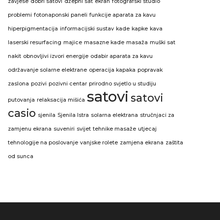
zavjese
dobri satovi
džepni sat
ekran
fotografski studio
problemi
fotonaponski paneli
funkcije aparata za kavu
hiperpigmentacija
informacijski sustav
kade
kapke
kava
laserski resurfacing
majice
masazne kade
masaža
muški sat
nakit
obnovljivi izvori energije
odabir aparata za kavu
održavanje solarne elektrane
operacija kapaka
popravak
zaslona
pozivi
pozivni centar
prirodno svjetlo u studiju
satovi
satovi
putovanja
relaksacija mišića
casio
sjenila
Sjenila Istra
solarna elektrana
stručnjaci za
zamjenu ekrana
suveniri
svijet
tehnike masaže
utjecaj
tehnologije na poslovanje
vanjske rolete
zamjena ekrana
zaštita
od sunca