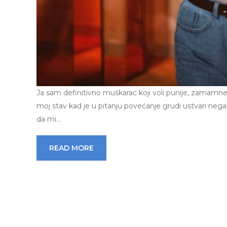
Ja sam definitivno muškarac koji voli punije, zamamne
moj stav kad je u pitanju povećanje grudi ustvari negat
da mi…
READ MORE