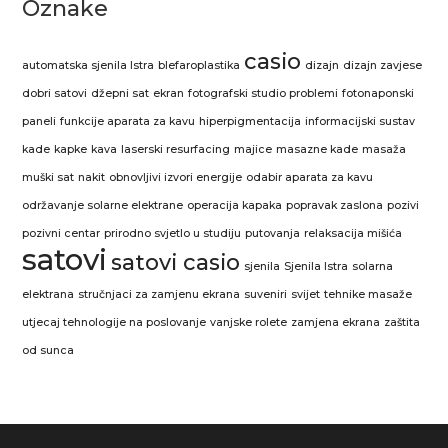
Oznake
casio
automatska sjenila Istra
blefaroplastika
dizajn
dizajn zavjese
dobri satovi
džepni sat
ekran
fotografski studio problemi
fotonaponski
paneli
funkcije aparata za kavu
hiperpigmentacija
informacijski sustav
kade
kapke
kava
laserski resurfacing
majice
masazne kade
masaža
muški sat
nakit
obnovljivi izvori energije
odabir aparata za kavu
održavanje solarne elektrane
operacija kapaka
popravak zaslona
pozivi
pozivni centar
prirodno svjetlo u studiju
putovanja
relaksacija mišića
satovi
satovi casio
sjenila
Sjenila Istra
solarna
elektrana
stručnjaci za zamjenu ekrana
suveniri
svijet
tehnike masaže
utjecaj tehnologije na poslovanje
vanjske rolete
zamjena ekrana
zaštita
od sunca