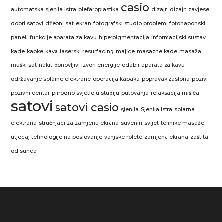
casio
automatska sjenila Istra
blefaroplastika
dizajn
dizajn zavjese
dobri satovi
džepni sat
ekran
fotografski studio problemi
fotonaponski
paneli
funkcije aparata za kavu
hiperpigmentacija
informacijski sustav
kade
kapke
kava
laserski resurfacing
majice
masazne kade
masaža
muški sat
nakit
obnovljivi izvori energije
odabir aparata za kavu
održavanje solarne elektrane
operacija kapaka
popravak zaslona
pozivi
pozivni centar
prirodno svjetlo u studiju
putovanja
relaksacija mišića
satovi
satovi casio
sjenila
Sjenila Istra
solarna
elektrana
stručnjaci za zamjenu ekrana
suveniri
svijet
tehnike masaže
utjecaj tehnologije na poslovanje
vanjske rolete
zamjena ekrana
zaštita
od sunca