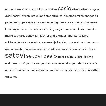
casio
automatska sjenila Istra
blefaroplastika
dizajn
dizajn zavjese
dobri satovi
džepni sat
ekran
fotografski studio problemi
fotonaponski
paneli
funkcije aparata za kavu
hiperpigmentacija
informacijski sustav
kade
kapke
kava
laserski resurfacing
majice
masazne kade
masaža
muški sat
nakit
obnovljivi izvori energije
odabir aparata za kavu
održavanje solarne elektrane
operacija kapaka
popravak zaslona
pozivi
pozivni centar
prirodno svjetlo u studiju
putovanja
relaksacija mišića
satovi
satovi casio
sjenila
Sjenila Istra
solarna
elektrana
stručnjaci za zamjenu ekrana
suveniri
svijet
tehnike masaže
utjecaj tehnologije na poslovanje
vanjske rolete
zamjena ekrana
zaštita
od sunca