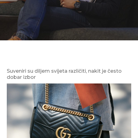
Suveniri su diljem svijeta različiti, nakit je često
dobar izbor