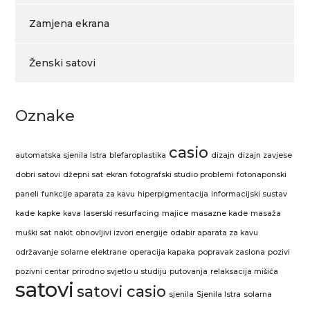
Zamjena ekrana
Ženski satovi
Oznake
casio
automatska sjenila Istra
blefaroplastika
dizajn
dizajn zavjese
dobri satovi
džepni sat
ekran
fotografski studio problemi
fotonaponski
paneli
funkcije aparata za kavu
hiperpigmentacija
informacijski sustav
kade
kapke
kava
laserski resurfacing
majice
masazne kade
masaža
muški sat
nakit
obnovljivi izvori energije
odabir aparata za kavu
održavanje solarne elektrane
operacija kapaka
popravak zaslona
pozivi
pozivni centar
prirodno svjetlo u studiju
putovanja
relaksacija mišića
satovi
satovi casio
sjenila
Sjenila Istra
solarna