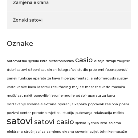
Zamjena ekrana
Ženski satovi
Oznake
casio
automatska sjenila Istra
blefaroplastika
dizajn
dizajn zavjese
dobri satovi
džepni sat
ekran
fotografski studio problemi
fotonaponski
paneli
funkcije aparata za kavu
hiperpigmentacija
informacijski sustav
kade
kapke
kava
laserski resurfacing
majice
masazne kade
masaža
muški sat
nakit
obnovljivi izvori energije
odabir aparata za kavu
održavanje solarne elektrane
operacija kapaka
popravak zaslona
pozivi
pozivni centar
prirodno svjetlo u studiju
putovanja
relaksacija mišića
satovi
satovi casio
sjenila
Sjenila Istra
solarna
elektrana
stručnjaci za zamjenu ekrana
suveniri
svijet
tehnike masaže