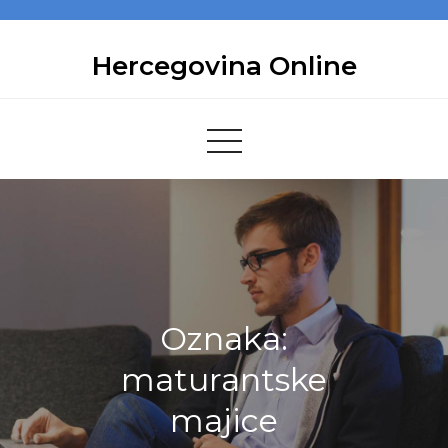
Skip
to
Hercegovina Online
content
Oznaka:
maturantske
majice