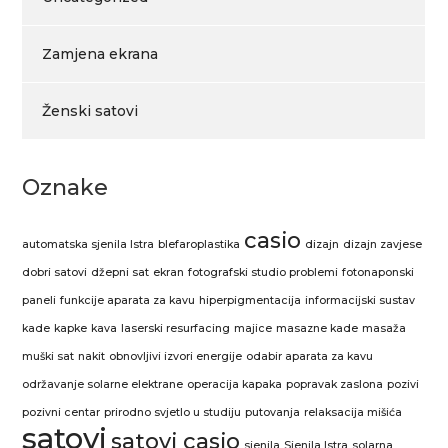
Zamjena ekrana
Ženski satovi
Oznake
casio
automatska sjenila Istra
blefaroplastika
dizajn
dizajn zavjese
dobri satovi
džepni sat
ekran
fotografski studio problemi
fotonaponski
paneli
funkcije aparata za kavu
hiperpigmentacija
informacijski sustav
kade
kapke
kava
laserski resurfacing
majice
masazne kade
masaža
muški sat
nakit
obnovljivi izvori energije
odabir aparata za kavu
održavanje solarne elektrane
operacija kapaka
popravak zaslona
pozivi
pozivni centar
prirodno svjetlo u studiju
putovanja
relaksacija mišića
satovi
satovi casio
sjenila
Sjenila Istra
solarna