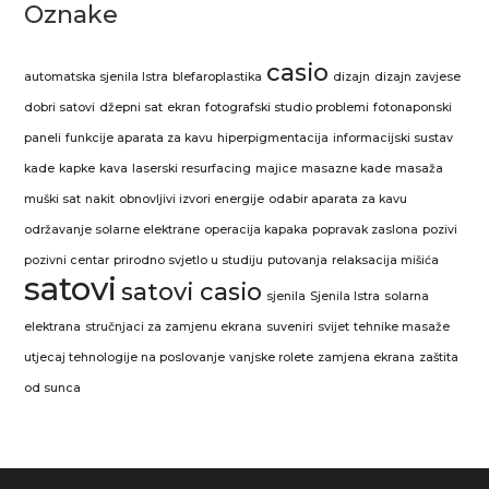
Oznake
casio
automatska sjenila Istra
blefaroplastika
dizajn
dizajn zavjese
dobri satovi
džepni sat
ekran
fotografski studio problemi
fotonaponski
paneli
funkcije aparata za kavu
hiperpigmentacija
informacijski sustav
kade
kapke
kava
laserski resurfacing
majice
masazne kade
masaža
muški sat
nakit
obnovljivi izvori energije
odabir aparata za kavu
održavanje solarne elektrane
operacija kapaka
popravak zaslona
pozivi
pozivni centar
prirodno svjetlo u studiju
putovanja
relaksacija mišića
satovi
satovi casio
sjenila
Sjenila Istra
solarna
elektrana
stručnjaci za zamjenu ekrana
suveniri
svijet
tehnike masaže
utjecaj tehnologije na poslovanje
vanjske rolete
zamjena ekrana
zaštita
od sunca