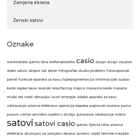
Zamjena ekrana
Ženski satovi
Oznake
casio
automatska sjenila Istra
blefaroplastika
dizajn
dizajn zavjese
dobri satovi
džepni sat
ekran
fotografski studio problemi
fotonaponski
paneli
funkcije aparata za kavu
hiperpigmentacija
informacijski sustav
kade
kapke
kava
laserski resurfacing
majice
masazne kade
masaža
muški sat
nakit
obnovljivi izvori energije
odabir aparata za kavu
održavanje solarne elektrane
operacija kapaka
popravak zaslona
pozivi
pozivni centar
prirodno svjetlo u studiju
putovanja
relaksacija mišića
satovi
satovi casio
sjenila
Sjenila Istra
solarna
elektrana
stručnjaci za zamjenu ekrana
suveniri
svijet
tehnike masaže