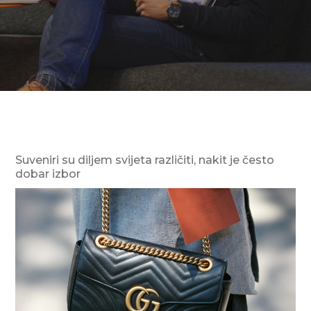
Suveniri su diljem svijeta različiti, nakit je često
dobar izbor