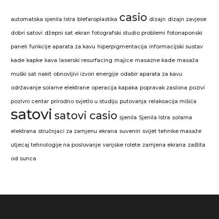
casio
automatska sjenila Istra
blefaroplastika
dizajn
dizajn zavjese
dobri satovi
džepni sat
ekran
fotografski studio problemi
fotonaponski
paneli
funkcije aparata za kavu
hiperpigmentacija
informacijski sustav
kade
kapke
kava
laserski resurfacing
majice
masazne kade
masaža
muški sat
nakit
obnovljivi izvori energije
odabir aparata za kavu
održavanje solarne elektrane
operacija kapaka
popravak zaslona
pozivi
pozivni centar
prirodno svjetlo u studiju
putovanja
relaksacija mišića
satovi
satovi casio
sjenila
Sjenila Istra
solarna
elektrana
stručnjaci za zamjenu ekrana
suveniri
svijet
tehnike masaže
utjecaj tehnologije na poslovanje
vanjske rolete
zamjena ekrana
zaštita
od sunca