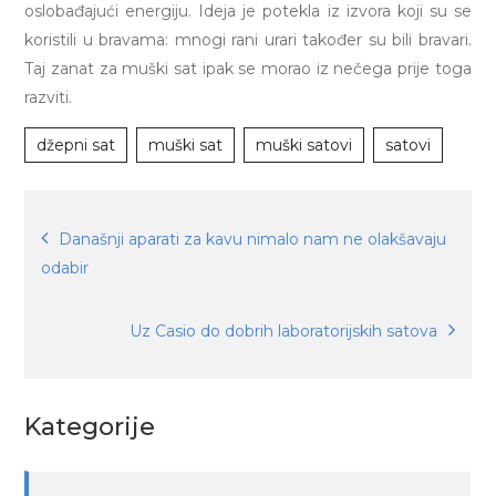
oslobađajući energiju. Ideja je potekla iz izvora koji su se
koristili u bravama: mnogi rani urari također su bili bravari.
Taj zanat za muški sat ipak se morao iz nečega prije toga
razviti.
džepni sat
muški sat
muški satovi
satovi
Navigacija
Današnji aparati za kavu nimalo nam ne olakšavaju
odabir
objava
Uz Casio do dobrih laboratorijskih satova
Kategorije