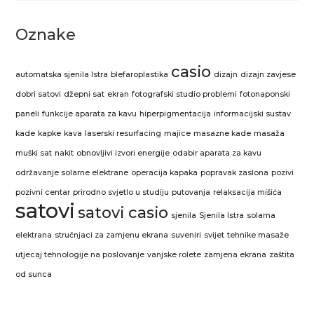
Oznake
casio
automatska sjenila Istra
blefaroplastika
dizajn
dizajn zavjese
dobri satovi
džepni sat
ekran
fotografski studio problemi
fotonaponski
paneli
funkcije aparata za kavu
hiperpigmentacija
informacijski sustav
kade
kapke
kava
laserski resurfacing
majice
masazne kade
masaža
muški sat
nakit
obnovljivi izvori energije
odabir aparata za kavu
održavanje solarne elektrane
operacija kapaka
popravak zaslona
pozivi
pozivni centar
prirodno svjetlo u studiju
putovanja
relaksacija mišića
satovi
satovi casio
sjenila
Sjenila Istra
solarna
elektrana
stručnjaci za zamjenu ekrana
suveniri
svijet
tehnike masaže
utjecaj tehnologije na poslovanje
vanjske rolete
zamjena ekrana
zaštita
od sunca