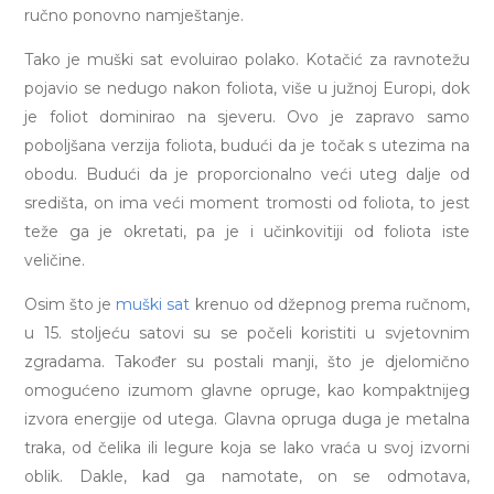
ručno ponovno namještanje.
Tako je muški sat evoluirao polako. Kotačić za ravnotežu
pojavio se nedugo nakon foliota, više u južnoj Europi, dok
je foliot dominirao na sjeveru. Ovo je zapravo samo
poboljšana verzija foliota, budući da je točak s utezima na
obodu. Budući da je proporcionalno veći uteg dalje od
središta, on ima veći moment tromosti od foliota, to jest
teže ga je okretati, pa je i učinkovitiji od foliota iste
veličine.
Osim što je
muški sat
krenuo od džepnog prema ručnom,
u 15. stoljeću satovi su se počeli koristiti u svjetovnim
zgradama. Također su postali manji, što je djelomično
omogućeno izumom glavne opruge, kao kompaktnijeg
izvora energije od utega. Glavna opruga duga je metalna
traka, od čelika ili legure koja se lako vraća u svoj izvorni
oblik. Dakle, kad ga namotate, on se odmotava,