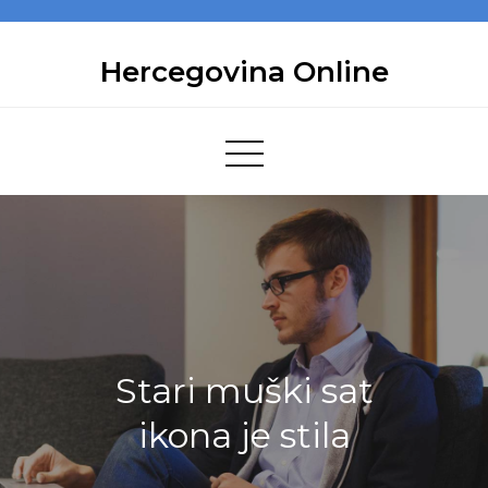
Skip
to
Hercegovina Online
content
Stari muški sat
ikona je stila