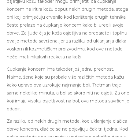
osjetljivu kožu također mogu primijetiti da čupkanje
koncem ne iritira kožu poput nekih drugih metoda, stoga
oni koji primjećuju crvenilo kod korištenja drugih tehnika
često prelaze na čupkanje koncem kako bi uredili svoje
obrve. Za ljude čija je koža osjetljiva na preparate i toplinu
ova je metoda savršena, jer za razliku od uklanjanja dlaka
voskom ili kozmetičkim proizvodima, kod ove metode
neće imati nikakvih reakcija na koži.
Čupkanje koncem ima također još jednu prednost.
Naime, žene koje su probale više različitih metoda kažu
kako upravo ova uzrokuje najmanje boli. Tretman traje
samo nekoliko minuta, a bol se skoro niti ne osjeti. Za one
koji imaju visoku osjetljivost na bol, ova metoda savršen je
odabir.
Za razliku od nekih drugih metoda, kod uklanjanja dlačica
obrve koncem, dlačice se ne pojavljuju čak tri tjedna. Kod