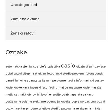
Uncategorized
Zamjena ekrana
Ženski satovi
Oznake
casio
automatska sjenila Istra
blefaroplastika
dizajn
dizajn zavjese
dobri satovi
džepni sat
ekran
fotografski studio problemi
fotonaponski
paneli
funkcije aparata za kavu
hiperpigmentacija
informacijski sustav
kade
kapke
kava
laserski resurfacing
majice
masazne kade
masaža
muški sat
nakit
obnovljivi izvori energije
odabir aparata za kavu
održavanje solarne elektrane
operacija kapaka
popravak zaslona
pozivi
pozivni centar
prirodno svjetlo u studiju
putovanja
relaksacija mišića