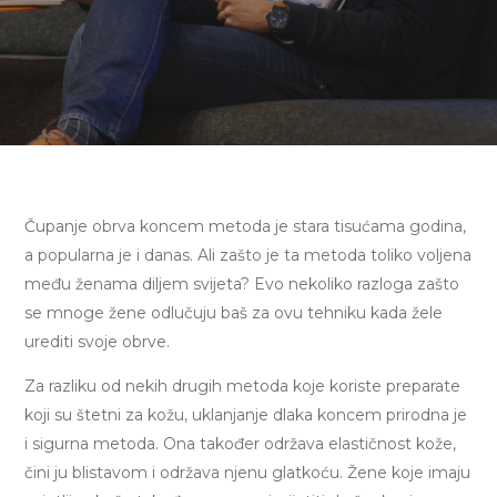
Čupanje obrva koncem metoda je stara tisućama godina,
a popularna je i danas. Ali zašto je ta metoda toliko voljena
među ženama diljem svijeta? Evo nekoliko razloga zašto
se mnoge žene odlučuju baš za ovu tehniku kada žele
urediti svoje obrve.
Za razliku od nekih drugih metoda koje koriste preparate
koji su štetni za kožu, uklanjanje dlaka koncem prirodna je
i sigurna metoda. Ona također održava elastičnost kože,
čini ju blistavom i održava njenu glatkoću. Žene koje imaju