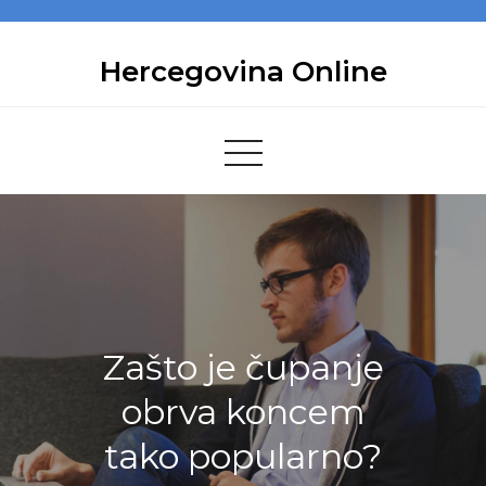
Skip
to
Hercegovina Online
content
Zašto je čupanje
obrva koncem
tako popularno?