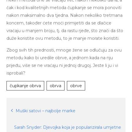
nekih metoda one se vraćaju već nakon nekoliko dana, a
čak i kod kvalitetnijih metoda čupkanje se mora ponoviti
nakon maksimalno dva tjedna. Nakon nekoliko tretmana
koncem, također ćete moći primijetiti da se dlačice
vraćaju u manjem broju, tj. da rastu rjeđe, što znači da što
duže koristite ovu metodu, to je manje morate koristiti.
Zbog svih tih prednosti, mnoge žene se odlučuju za ovu
metodu kako bi uredile obrve, a jednom kada na nju
prijeđu, više se ne vraćaju ni jednoj drugoj. Jeste li ju i vi
isprobali?
čupkanje obrva
obrva
obrve
Navigacija
Muški satovi – najbolje marke
objava
Sarah Snyder: Djevojka koja je popularizirala umjetne