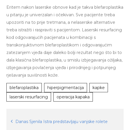
Eritem nakon laserske obnove kad je takva blefaroplastika
u pitanju je univerzalan i očekivan. Sve pacijente treba
upozoriti na to prije tretmana, a nelaserske alternative
treba istražiti i raspraviti s pacijentom. Laserski resurfacing
kod odgovarajućih pacijenata u kombinaciji s
transkonjuktivnom blefaroplastikom i odgovarajućim
zatezanjem vjeđa daje daleko bolji rezultat nego što bi to
dala klasična blefaroplastika, u smislu izbjegavanja ožiljaka,
izbjegavanja povlačenja vjeđa i prirodnijeg i potpunijeg
rješavanja suvišnosti kože.
blefaroplastika
hiperpigmentacija
kapke
laserski resurfacing
operacija kapaka
Navigacija
Danas Sjenila Istra predstavljaju vanjske rolete