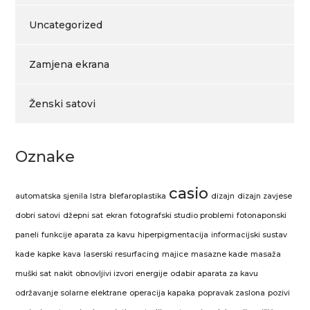
Uncategorized
Zamjena ekrana
Ženski satovi
Oznake
casio
automatska sjenila Istra
blefaroplastika
dizajn
dizajn zavjese
dobri satovi
džepni sat
ekran
fotografski studio problemi
fotonaponski
paneli
funkcije aparata za kavu
hiperpigmentacija
informacijski sustav
kade
kapke
kava
laserski resurfacing
majice
masazne kade
masaža
muški sat
nakit
obnovljivi izvori energije
odabir aparata za kavu
održavanje solarne elektrane
operacija kapaka
popravak zaslona
pozivi