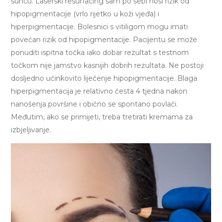
suncu. Laserski resurfacing sam po sebi nosi rizik od
hipopigmentacije (vrlo rijetko u koži vjeđa) i
hiperpigmentacije. Bolesnici s vitiligom mogu imati
povećan rizik od hipopigmentacije. Pacijentu se može
ponuditi ispitna točka iako dobar rezultat s testnom
točkom nije jamstvo kasnijih dobrih rezultata. Ne postoji
dosljedno učinkovito liječenje hipopigmentacije. Blaga
hiperpigmentacija je relativno česta 4 tjedna nakon
nanošenja površine i obično se spontano povlači.
Međutim, ako se primijeti, treba tretirati kremama za
izbjeljivanje.