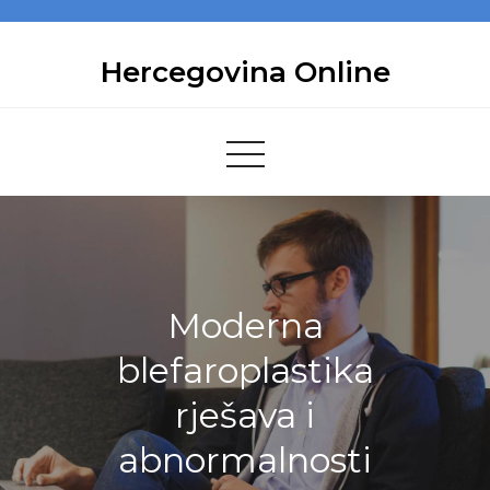
Skip
to
Hercegovina Online
content
Moderna
blefaroplastika
rješava i
abnormalnosti