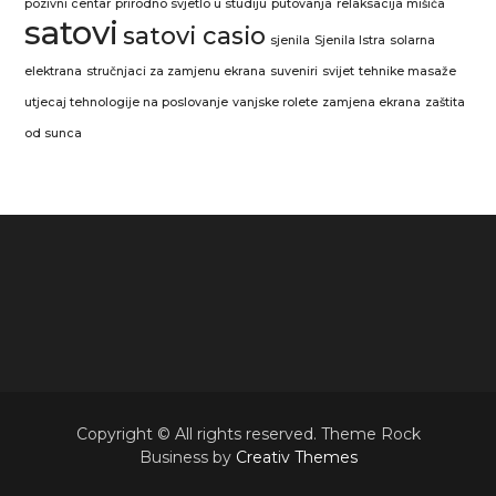
pozivni centar
prirodno svjetlo u studiju
putovanja
relaksacija mišića
satovi
satovi casio
sjenila
Sjenila Istra
solarna
elektrana
stručnjaci za zamjenu ekrana
suveniri
svijet
tehnike masaže
utjecaj tehnologije na poslovanje
vanjske rolete
zamjena ekrana
zaštita
od sunca
Copyright © All rights reserved. Theme Rock
Business by
Creativ Themes