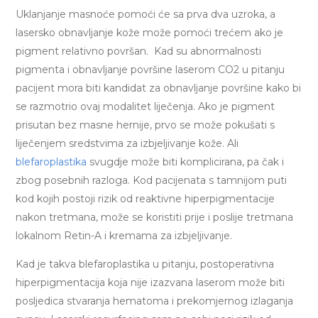
Uklanjanje masnoće pomoći će sa prva dva uzroka, a
lasersko obnavljanje kože može pomoći trećem ako je
pigment relativno površan. Kad su abnormalnosti
pigmenta i obnavljanje površine laserom CO2 u pitanju
pacijent mora biti kandidat za obnavljanje površine kako bi
se razmotrio ovaj modalitet liječenja. Ako je pigment
prisutan bez masne hernije, prvo se može pokušati s
liječenjem sredstvima za izbjeljivanje kože. Ali
blefaroplastika
svugdje može biti komplicirana, pa čak i
zbog posebnih razloga. Kod pacijenata s tamnijom puti
kod kojih postoji rizik od reaktivne hiperpigmentacije
nakon tretmana, može se koristiti prije i poslije tretmana
lokalnom Retin-A i kremama za izbjeljivanje.
Kad je takva blefaroplastika u pitanju, postoperativna
hiperpigmentacija koja nije izazvana laserom može biti
posljedica stvaranja hematoma i prekomjernog izlaganja